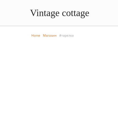
Vintage cottage
Home
Магазин
#тарелка
КУХНЯ
КУХНЯ
Фарфоровая тарелка
Фарф
Fürstenberg
Fürs