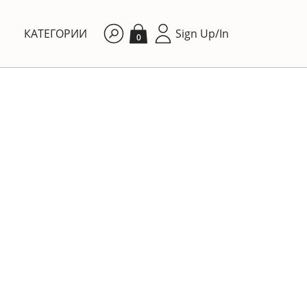
КАТЕГОРИИ
Sign Up/In
0
By price: Ascending
КУХНЯ
Столовая тарелка
Rosenthal