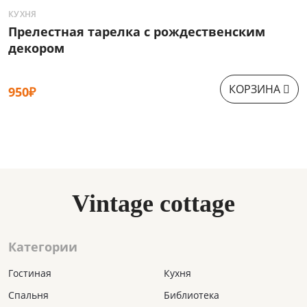
КУХНЯ
Г
Прелестная тарелка с рождественским
О
декором
КОРЗИНА
950₽
1
Vintage cottage
Категории
Гостиная
Кухня
Спальня
Библиотека