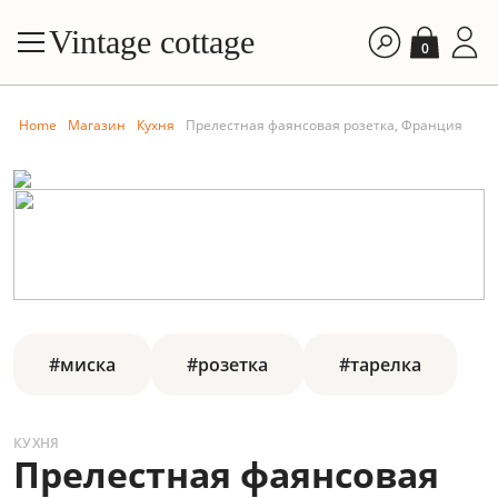
Vintage cottage
0
Home
Магазин
Кухня
Прелестная фаянсовая розетка, Франция
#миска
#розетка
#тарелка
КУХНЯ
Прелестная фаянсовая