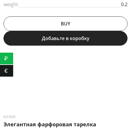
weight
0.2
BUY
Добавьте в коробку
₽
€
КУХНЯ
D
Элегантная фарфоровая тарелка
P