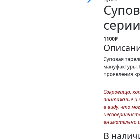
Супов
серии 
1100₽
Описан
Суповая тарелк
мануфактуры. 
проявления кр
Сокровища, ко
винтажные и 
в виду, что м
несовершенств
внимательно и
В налич