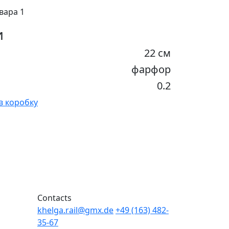
вара 1
и
22 см
фарфор
0.2
в коробку
Кухня
Десертн
650₽
КОРЗИНА
Contacts
khelga.rail@gmx.dе
+49 (163) 482-
35-67