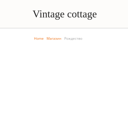
Vintage cottage
Home
Магазин
Рождество
БИБЛИОТЕКА
РОЖДЕ
Фарфоровый колокольчик
Фар
Hutschenreuther Bell of the
рожд