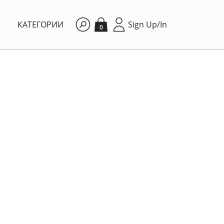
КАТЕГОРИИ
Sign Up/In
0
By price: Ascending
КУХНЯ
Небольшая тарелочка с
рождественским мотивом