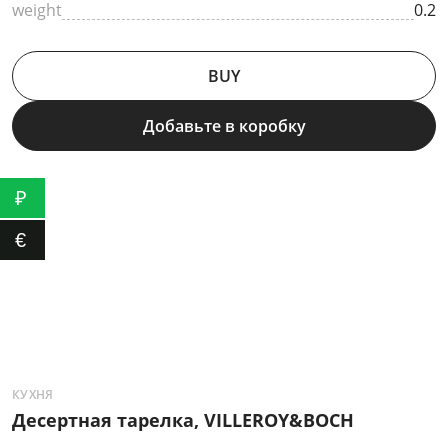
weight
0.2
BUY
Добавьте в коробку
₽
€
КУХНЯ
К
Десертная тарелка, VILLEROY&BOCH
П