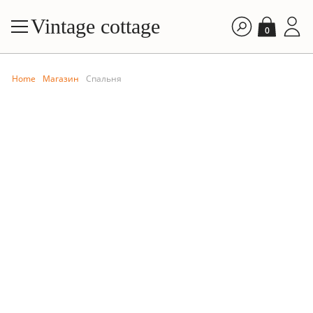
Vintage cottage
0
Home
Магазин
Спальня
FILTE
By price: A
БИБЛИОТЕКА
ВАННАЯ КОМНАТА
By price: D
Фарфоровая
Металлическая
By time: Ne
композиция Lladró
таблетница
By time: Old