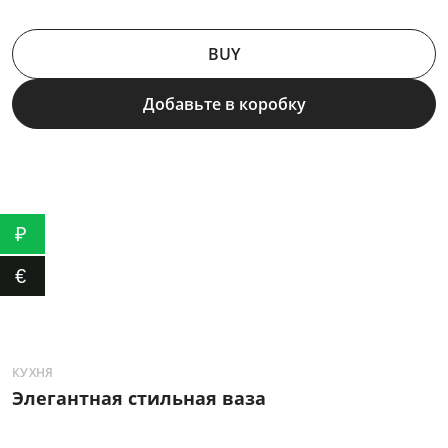
BUY
Добавьте в коробку
₽
€
КУХНЯ
К
Элегантная стильная ваза
О