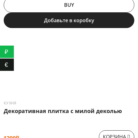
BUY
Добавьте в коробку
₽
€
КУХНЯ
К
Декоративная плитка с милой деколью
Ф
КОРЗИНА
1200₽
9