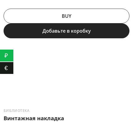
BUY
Добавьте в коробку
₽
€
БИБЛИОТЕКА
Б
Винтажная накладка
Н