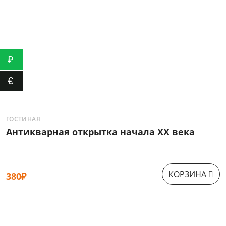
₽
€
ГОСТИНАЯ
Р
Антикварная открытка начала XX века
С
КОРЗИНА
380₽
3