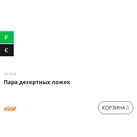
₽
€
КУХНЯ
К
Пара десертных ложек
П
КОРЗИНА
450₽
1