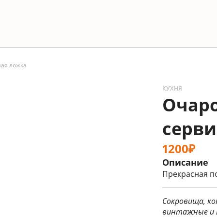
ая ложка
КУХНЯ
Очар
серви
1200₽
Описание
Прекрасная п
Сокровища, ко
винтажные и 