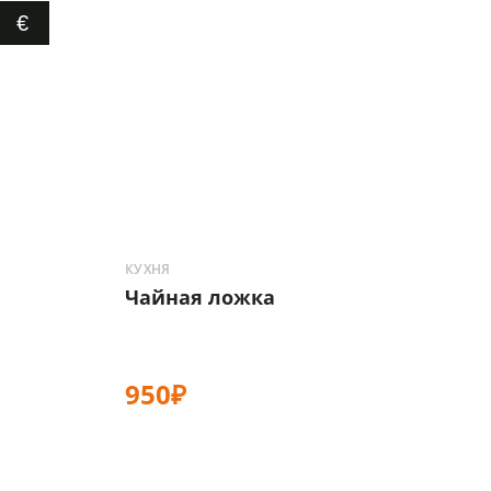
€
КУХНЯ
Чайная ложка
950₽