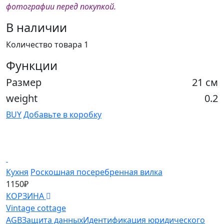
фотографии перед покупкой.
В наличии
Количество товара 1
Функции
Размер
21 см
weight
0.2
BUY
Добавьте в коробку
Кухня
Роскошная посеребренная вилка
К
1150₽
1
КОРЗИНА
К
Vintage cottage
AGB
Защита данных
Идентификация юридического