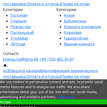
поставщика:
Оплата и отгрузка
Право на отказ
Категории
Категории
Гостиная
Кухня
Спальня
Библиотека
Рождество
Комната рукоделия
Пасхальный
Кладовая
Столовая
Гардеробная
Детская
Ванная комната
Contacts
khelga.rail@gmx.dе
+49 (163) 482-35-67
AGB
Защита данных
Идентификация юридического
поставщика:
Оплата и отгрузка
Право на отказ
We use cookies to personalise content and ads, to provide social
media features and to analyse our traffic. We also share
information about your use of our site with our social media,
advertising and analytics partners.
View more
Accept