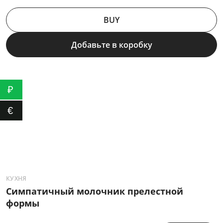
BUY
Добавьте в коробку
₽
€
КУХНЯ
К
Симпатичный молочник прелестной
М
формы
д