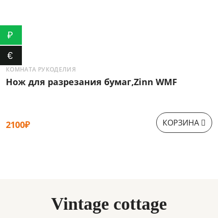
₽
€
КОМНАТА РУКОДЕЛИЯ
К
Нож для разрезания бумаг,Zinn WMF
С
о
КОРЗИНА
2100₽
9
Vintage cottage