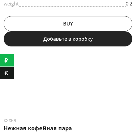
weight
0.2
BUY
Добавьте в коробку
₽
€
КУХНЯ
К
Нежная кофейная пара
П