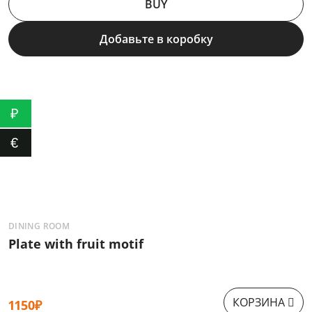
BUY
Добавьте в коробку
₽
€
DINING ROOM
B
Plate with fruit motif
S
КОРЗИНА
1150₽
1