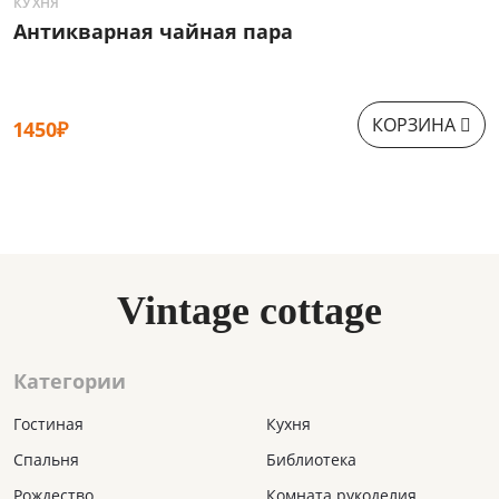
КУХНЯ
К
Антикварная чайная пара
Ч
КОРЗИНА
1450₽
8
Vintage cottage
Категории
Гостиная
Кухня
Спальня
Библиотека
Рождество
Комната рукоделия