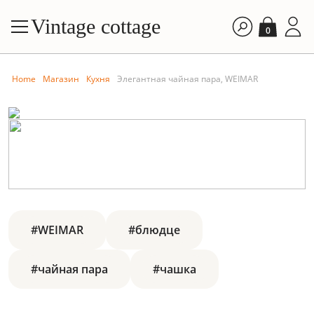
Vintage cottage
0
Home
Магазин
Кухня
Элегантная чайная пара, WEIMAR
#WEIMAR
#блюдце
#чайная пара
#чашка