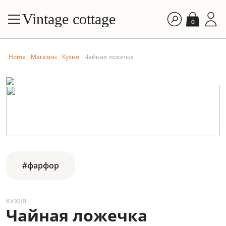
Vintage cottage
0
Home
Магазин
Кухня
Чайная ложечка
#фарфор
КУХНЯ
Чайная ложечка