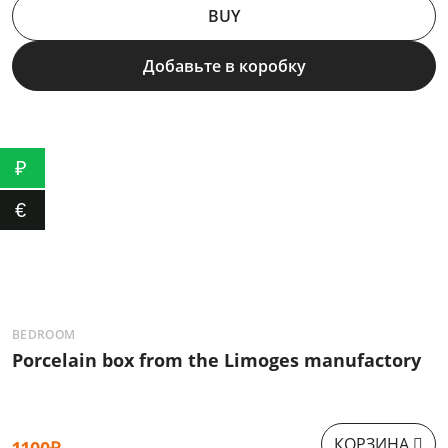
BUY
Добавьте в коробку
₽
€
BEDROOM
К
Porcelain box from the Limoges manufactory
Ф
КОРЗИНА
1100₽
1