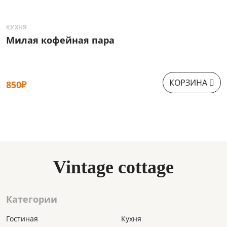
КУХНЯ
К
Милая кофейная пара
Р
КОРЗИНА
850₽
9
Vintage cottage
Категории
Гостиная
Кухня