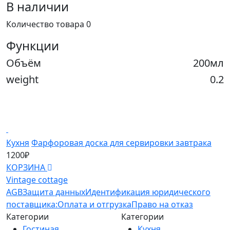
В наличии
Количество товара 0
Функции
Объём
200мл
weight
0.2
Кухня
Фарфоровая доска для сервировки завтрака
К
1200₽
1
КОРЗИНА
К
Vintage cottage
AGB
Защита данных
Идентификация юридического
поставщика:
Оплата и отгрузка
Право на отказ
Категории
Категории
Гостиная
Кухня