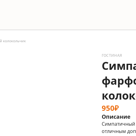
 колокольчик
ГОСТИНАЯ
Симп
фарф
коло
950₽
Описание
Симпатичный 
отличным доп