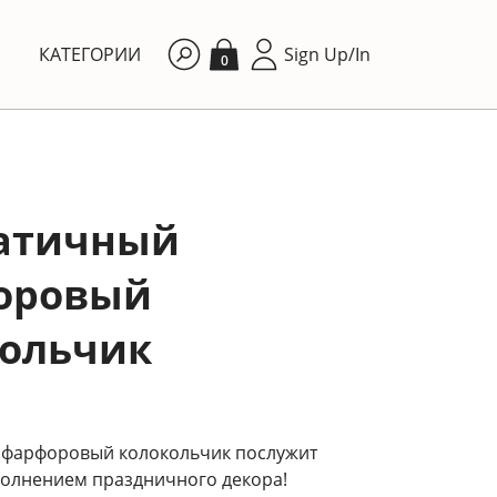
КАТЕГОРИИ
Sign Up/In
0
атичный
оровый
кольчик
фарфоровый колокольчик послужит
олнением праздничного декора!