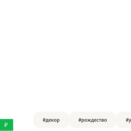
#декор
#рождество
#
₽