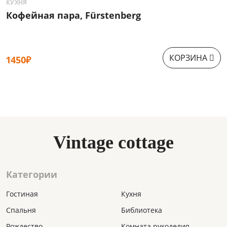
КУХНЯ
К
Кофейная пара, Fürstenberg
И
КОРЗИНА
1450₽
1
Vintage cottage
Категории
Гостиная
Кухня
Спальня
Библиотека
Рождество
Комната рукоделия