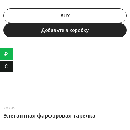
BUY
Добавьте в коробку
₽
€
КУХНЯ
К
Элегантная фарфоровая тарелка
И