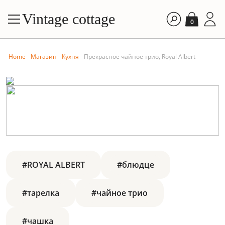
Vintage cottage
0
Home
Магазин
Кухня
Прекрасное чайное трио, Royal Albert
#ROYAL ALBERT
#блюдце
#тарелка
#чайное трио
#чашка