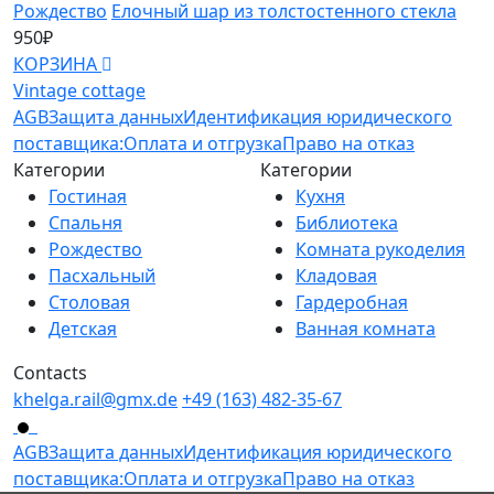
Рождество
Елочный шар из толстостенного стекла
К
950₽
1
КОРЗИНА
К
Vintage cottage
AGB
Защита данных
Идентификация юридического
поставщика:
Оплата и отгрузка
Право на отказ
Категории
Категории
Гостиная
Кухня
Спальня
Библиотека
Рождество
Комната рукоделия
Пасхальный
Кладовая
Столовая
Гардеробная
Детская
Ванная комната
Contacts
khelga.rail@gmx.dе
+49 (163) 482-35-67
AGB
Защита данных
Идентификация юридического
поставщика:
Оплата и отгрузка
Право на отказ