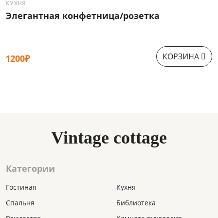
КУХНЯ
К
Элегантная конфетница/розетка
Э
КОРЗИНА
1200₽
1
Vintage cottage
Категории
Гостиная
Кухня
Спальня
Библиотека