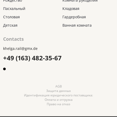
Рождество
Комната рукоделия
Пасхальный
Кладовая
Столовая
Гардеробная
Детская
Ванная комната
Contacts
khelga.rail@gmx.dе
+49 (163) 482-35-67
AGB
Защита данных
Идентификация юридического поставщика:
Оплата и отгрузка
Право на отказ