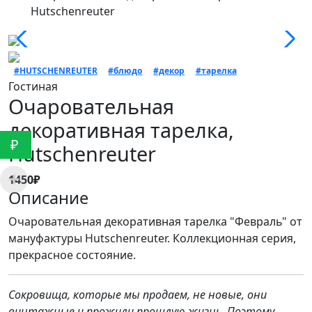
Hutschenreuter
#HUTSCHENREUTER
#блюдо
#декор
#тарелка
Гостиная
Очаровательная
декоративная тарелка,
₽
Hutschenreuter
1450₽
Описание
Очаровательная декоративная тарелка "Февраль" от
мануфактуры Hutschenreuter. Коллекционная серия,
прекрасное состояние.
Сокровища, которые мы продаем, не новые, они
винтажные и прожили прошлую жизнь. Поэтому