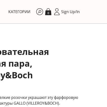
КАТЕГОРИИ
Sign Up/In
0
овательная
я пара,
roy&Boch
елкие розочки украшают эту фарфоровую
актуры GALLO (VILLEROY&BOCH).