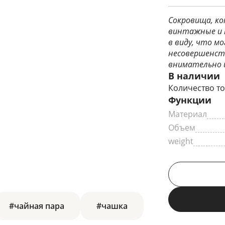
Сокровища, ко
винтажные и 
в виду, что 
несовершенст
внимательно и
В наличии
Количество то
Функции
Материал
Объем
weight
#чайная пара
#чашка