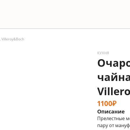
Villeroy&Boch
КУХНЯ
Очар
чайна
Ville
1100₽
Описание
Прелестные м
пару от мануф