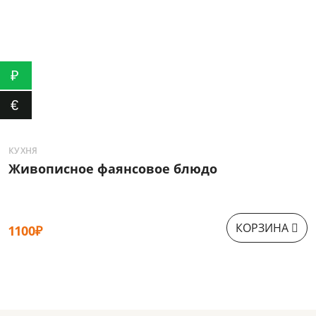
₽
€
КУХНЯ
К
Живописное фаянсовое блюдо
КОРЗИНА
1100₽
8