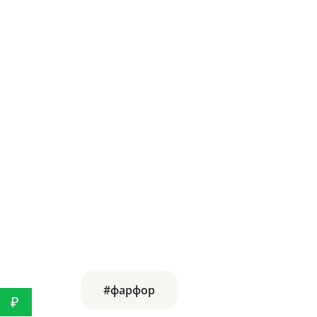
#фарфор
₽