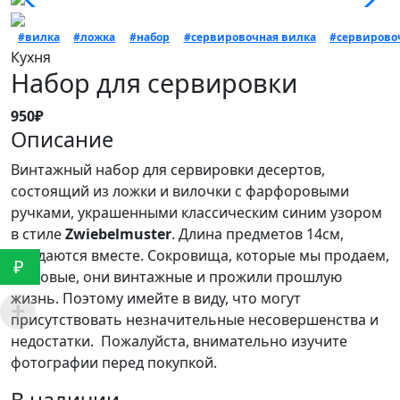
#вилка
#ложка
#набор
#сервировочная вилка
#сервирово
Кухня
Набор для сервировки
950₽
Описание
Винтажный набор для сервировки десертов,
состоящий из ложки и вилочки с фарфоровыми
ручками, украшенными классическим синим узором
в стиле
Zwiebelmuster
. Длина предметов 14см,
продаются вместе. Сокровища, которые мы продаем,
₽
не новые, они винтажные и прожили прошлую
жизнь. Поэтому имейте в виду, что могут
присутствовать незначительные несовершенства и
недостатки. Пожалуйста, внимательно изучите
фотографии перед покупкой.