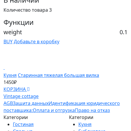
В наличии
Количество товара 3
Функции
weight
0.1
BUY
Добавьте в коробку
Кухня
Старинная тяжелая большая вилка
К
1450₽
1
КОРЗИНА
К
Vintage cottage
AGB
Защита данных
Идентификация юридического
поставщика:
Оплата и отгрузка
Право на отказ
Категории
Категории
Гостиная
Кухня