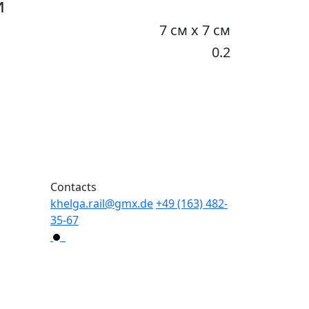
и
7 см х 7 см
0.2
Гардеробная
550₽
КОРЗИНА
Contacts
khelga.rail@gmx.dе
+49 (163) 482-
35-67