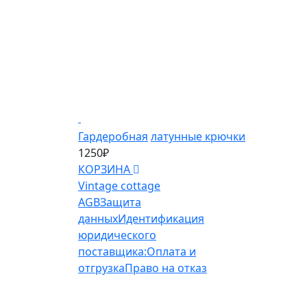
Гардеробная
латунные крючки
1250₽
КОРЗИНА
Vintage cottage
AGB
Защита
данных
Идентификация
юридического
поставщика:
Оплата и
отгрузка
Право на отказ