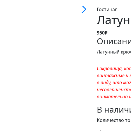
Гостиная
Лату
950₽
Описан
Латунный крюч
Сокровища, ко
винтажные и 
в виду, что м
несовершенств
внимательно и
В налич
Количество то