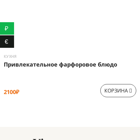
₽
€
КУХНЯ
К
Привлекательное фарфоровое блюдо
Ж
КОРЗИНА
2100₽
1