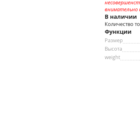
несовершенст
внимательно и
В наличии
Количество то
Функции
Размер
Высота
weight