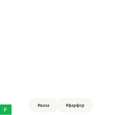
#ваза
#фарфор
₽