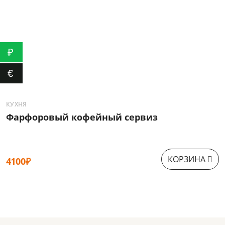
₽
€
КУХНЯ
К
Фарфоровый кофейный сервиз
Ф
КОРЗИНА
4100₽
2