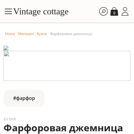
Vintage cottage
0
Home
Магазин
Кухня
Фарфоровая джемница
#фарфор
КУХНЯ
Фарфоровая джемница