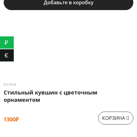
Добавьте в коробку
₽
€
КУХНЯ
К
Стильный кувшин с цветочным
С
орнаментом
КОРЗИНА
1300₽
1