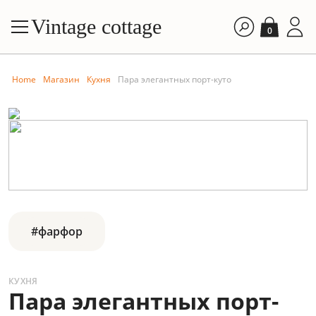
Vintage cottage
0
Home
Магазин
Кухня
Пара элегантных порт-куто
#фарфор
КУХНЯ
Пара элегантных порт-