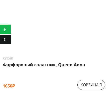
₽
€
КУХНЯ
Г
Фарфоровый салатник, Queen Anna
Ф
КОРЗИНА
1650₽
1