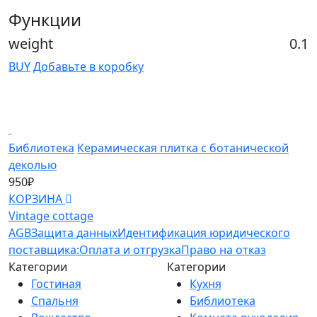
Функции
weight
0.1
BUY
Добавьте в коробку
Библиотека
Керамическая плитка с ботанической
К
деколью
1
950₽
К
КОРЗИНА
Vintage cottage
AGB
Защита данных
Идентификация юридического
поставщика:
Оплата и отгрузка
Право на отказ
Категории
Категории
Гостиная
Кухня
Спальня
Библиотека