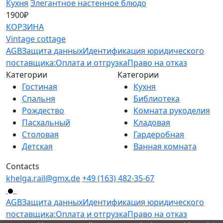
Кухня
Элегантное настенное блюдо
1900₽
КОРЗИНА
Vintage cottage
AGB
Защита данных
Идентификация юридического
поставщика:
Оплата и отгрузка
Право на отказ
Категории
Категории
Гостиная
Кухня
Спальня
Библиотека
Рождество
Комната рукоделия
Пасхальный
Кладовая
Столовая
Гардеробная
Детская
Ванная комната
Contacts
khelga.rail@gmx.dе
+49 (163) 482-35-67
AGB
Защита данных
Идентификация юридического
поставщика:
Оплата и отгрузка
Право на отказ