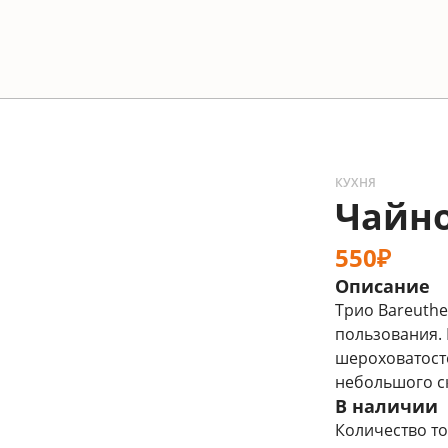
КУХНЯ
Чайно
550₽
Описание
Трио Bareuthe
пользования.
шероховатост
небольшого ск
В наличии
Количество то