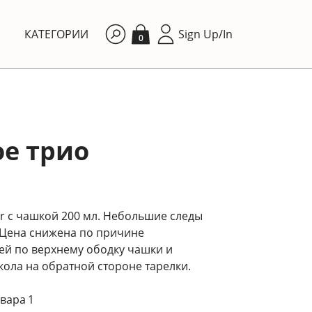
КАТЕГОРИИ
Sign Up/In
0
е трио
r с чашкой 200 мл. Небольшие следы
 Цена снижена по причине
ей по верхнему ободку чашки и
ола на обратной стороне тарелки.
вара 1