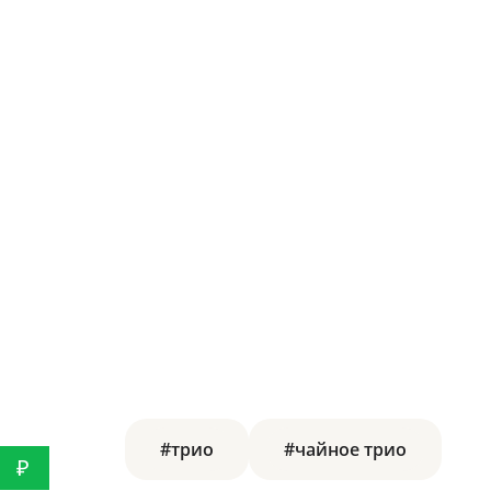
#трио
#чайное трио
₽