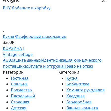
BUY
Добавьте в коробку
Кухня
Фарфоровый шоколадник
К
3300₽
1
КОРЗИНА
К
Vintage cottage
AGB
Защита данных
Идентификация юридического
поставщика:
Оплата и отгрузка
Право на отказ
Категории
Категории
Гостиная
Кухня
Спальня
Библиотека
Рождество
Комната рукоделия
Пасхальный
Кладовая
Столовая
Гардеробная
Детская
Ванная комната