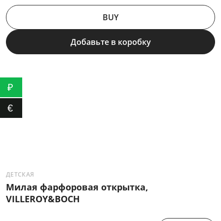
BUY
Добавьте в коробку
₽
€
ДЕТСКАЯ
К
Милая фарфоровая открытка,
Э
VILLEROY&BOCH