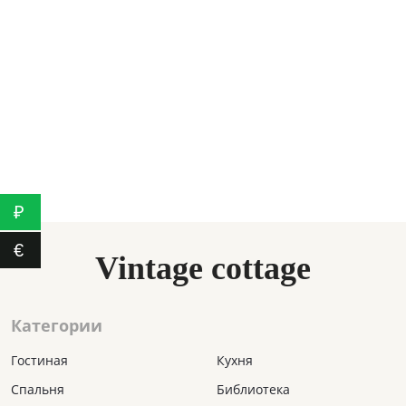
КОРЗИНА
КОРЗИНА
2450₽
850₽
БИБЛИОТЕКА
Фарфоровая
корзинка
КОРЗИНА
1350₽
₽
€
Vintage cottage
Категории
Гостиная
Кухня
Спальня
Библиотека