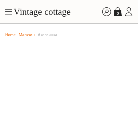
Vintage cottage
0
Home
Магазин
#корзинка
FILTE
By price: A
БИБЛИОТЕКА
ГОСТИНАЯ
By price: D
Фарфоровая
Изящная
By time: Ne
корзина
металлическая
By time: Old
корзиночка