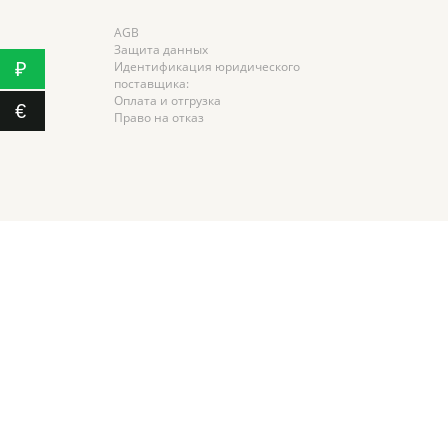
AGB
Защита данных
₽
Идентификация юридического
поставщика:
Оплата и отгрузка
€
Право на отказ