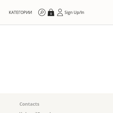
КАТЕГОРИИ
Sign Up/In
0
By price: Ascending
Contacts