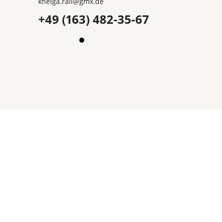
khelga.rail@gmx.dе
+49 (163) 482-35-67