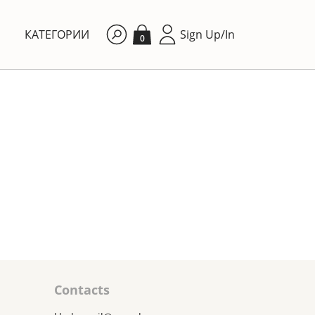
КАТЕГОРИИ
Sign Up/In
0
By price: Ascending
Contacts