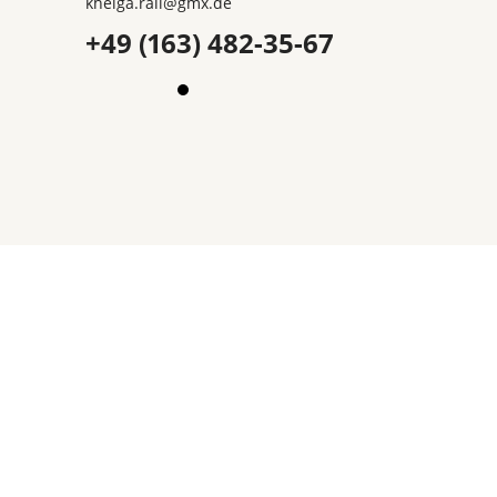
khelga.rail@gmx.dе
+49 (163) 482-35-67