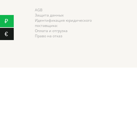
AGB
Защита данных
₽
Идентификация юридического
поставщика:
Оплата и отгрузка
€
Право на отказ